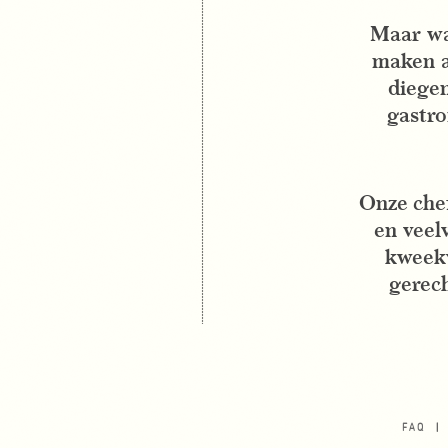
Maar wat
maken a
diegen
gastro
Onze che
en veel
kweekv
gerech
FAQ