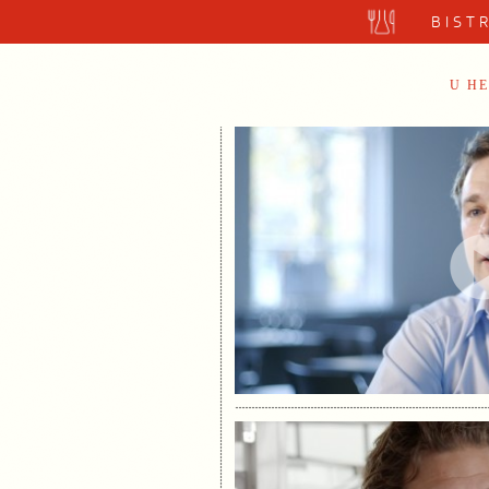
BIST
U H