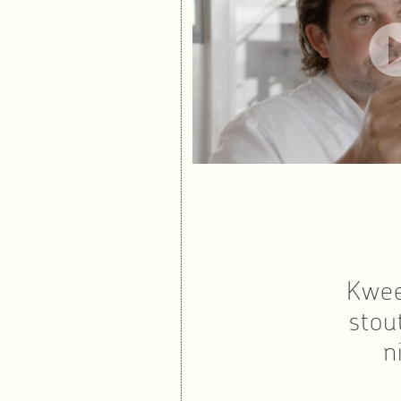
Kwee
stou
n