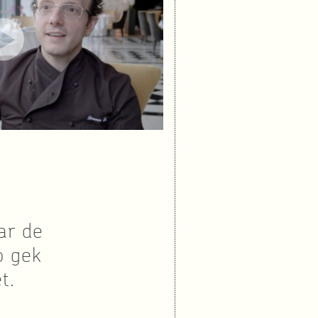
ar de
o gek
t.