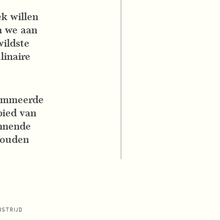
ek willen
n we aan
wildste
linaire
nommeerde
bied van
annende
 zouden
DSTRIJD