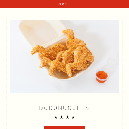
Spring naar de
Menu
inhoud
DODONUGGETS